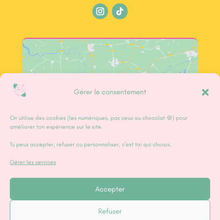
Cliquez sur « J’accepte » pour activer Google
Gérer le consentement
maps
J’accepte
On utilise des cookies (les numériques, pas ceux au chocolat 🍪) pour
améliorer ton expérience sur le site.
Tu peux accepter, refuser ou personnaliser, c’est toi qui choisis.
Gérer les services
Accepter
Adhérer à la Fabrique
Refuser