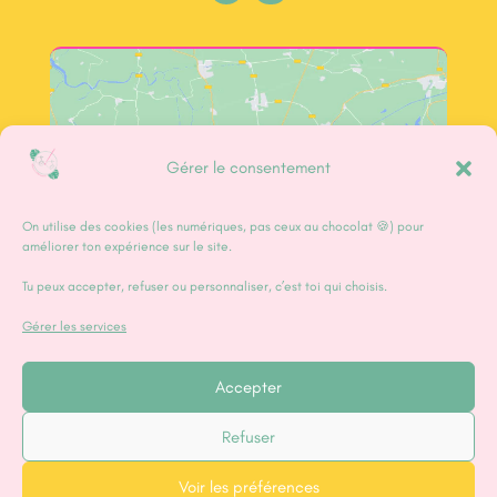
Cliquez sur « J’accepte » pour activer Google
Gérer le consentement
maps
J’accepte
On utilise des cookies (les numériques, pas ceux au chocolat 🍪) pour
améliorer ton expérience sur le site.
Tu peux accepter, refuser ou personnaliser, c’est toi qui choisis.
Gérer les services
Accepter
Adhérer à la Fabrique
Refuser
Voir les préférences
© 2025 – Tous droits réservés