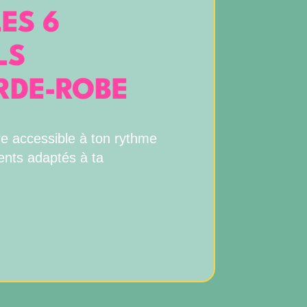
ES 6
LS
RDE-ROBE
 accessible à ton rythme
ents adaptés à ta