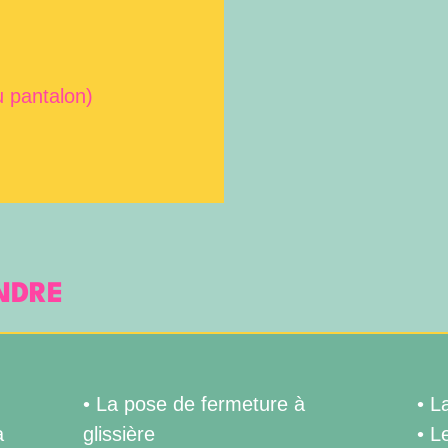
u pantalon)
NDRE
• La pose de fermeture à
• L
à
glissière
• L