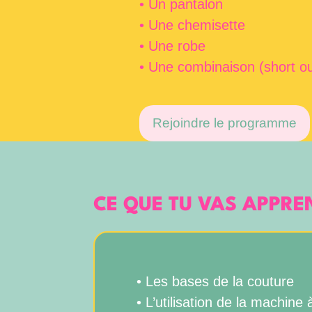
• Un pantalon
• Une chemisette
• Une robe
• Une combinaison (short o
Rejoindre le programme
CE QUE TU VAS APPRE
• Les bases de la couture
• L’utilisation de la machine 