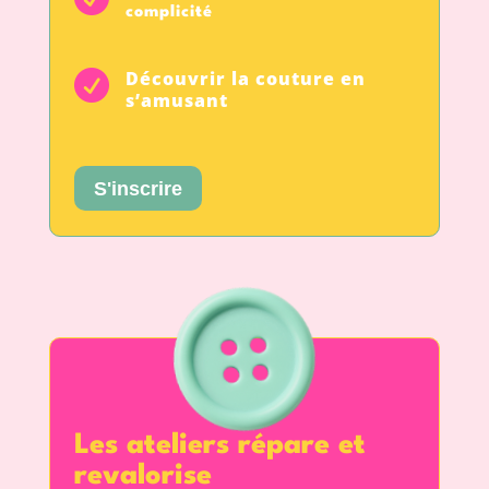
complicité
Découvrir la couture en

s’amusant
S'inscrire
Les ateliers répare et
revalorise